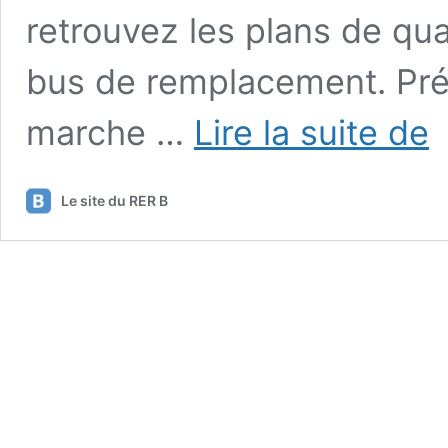
retrouvez les plans de qua
bus de remplacement. Pré
Int
marche …
Lire la suite de
du
RE
B
Le site du RER B
en
La
Cr
de
Be
et
Ma
Pa
le
26
no