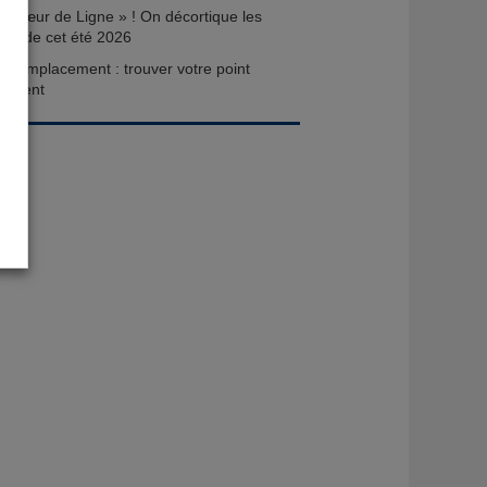
« Cœur de Ligne » ! On décortique les
XXL de cet été 2026
e remplacement : trouver votre point
ilement