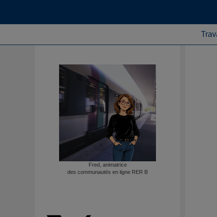
Trav
Fred, animatrice
des communautés en ligne RER B