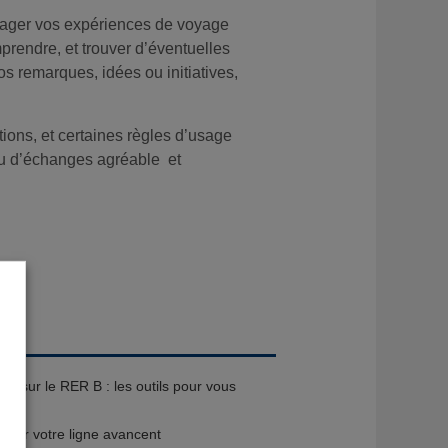
rtager vos expériences de voyage
rendre, et trouver d’éventuelles
os remarques, idées ou initiatives,
ations, et certaines règles d’usage
ieu d’échanges agréable et
té sur le RER B : les outils pour vous
ner
x sur votre ligne avancent