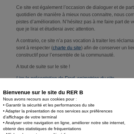
Ce site est également l’occasion de dialoguer et de pa
quotidien de manière à mieux nous connaitre, nous comp
pistes d’amélioration. N’hésitez pas à me faire part de v
que je lirai et étudierai avec attention.
A contrario, ce site n’a pas vocation à traiter les réclam
sont à respecter (
charte du site
) afin de conserver un l
constructif pour l’ensemble de la communauté.
A tout de suite sur le site !
Lire la présentation de Fred, animatrice du site
PARTAGER CET ARTICLE
Bienvenue sur le site du RER B
Nous avons recours aux cookies pour :
• Garantir la sécurité et les performances du site
• Adapter la présentation de nos services aux préférences
Travaux d’é
LES DERNIERS ARTICLES
d’affichage de votre terminal
accompag
• Analyser votre navigation en ligne, améliorer notre site internet,
obtenir des statistiques de fréquentations
Les travau