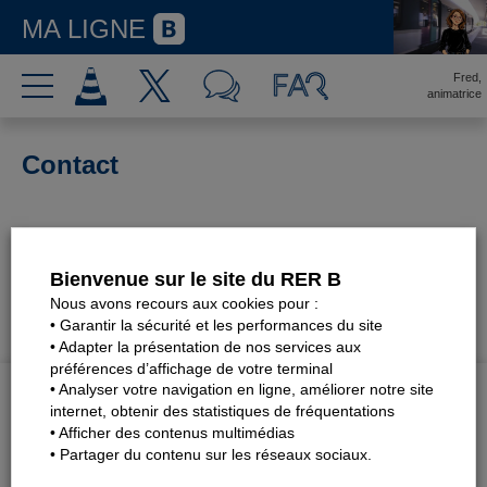
MA LIGNE
Fred,
animatrice
Contact
Pour toutes vos demandes concernant le site :
contact@rerb.fr
Bienvenue sur le site du RER B
PARTAGER CET ARTICLE
Nous avons recours aux cookies pour :
• Garantir la sécurité et les performances du site
• Adapter la présentation de nos services aux
préférences d’affichage de votre terminal
• Analyser votre navigation en ligne, améliorer notre site
LES DERNIERS ARTICLES
internet, obtenir des statistiques de fréquentations
• Afficher des contenus multimédias
Travaux d’été sur le RER B : les outils pour vous accompagner
• Partager du contenu sur les réseaux sociaux.
Les travaux sur votre ligne avancent