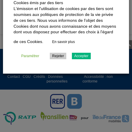
Cookies émis par des tiers
Opération « Cœur de Ligne » ! On décortique les chantiers XXL
L'émission et l'utilisation de cookies par des tiers sont
de cet été 2026
soumises aux politiques de protection de la vie privée
Navettes de remplacement : trouver votre point d’arrêt
de ces tiers. Nous vous informons de l'objet des
facilement
Cookies dont nous avons connaissance et des moyens
dont vous disposez pour effectuer des choix à l'égard
de ces Cookies.
En savoir plus
Paramétrer
Rejeter
Accepter
LIENS
Contact
CGU
Crédits
Données
Accessibilité : non
personnelles
conforme