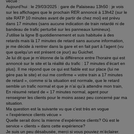
vécue :
Aujourd’hui : le 29/03/2025 : gare de Palaiseau 13h50 : je vois
sur les affichages que le prochain RER annoncé à 13h42 (sur le
site RATP 10 minutes avant de partir de chez moi) est prévu
dans 17 minutes (sans aucune indication de train retardé ni de
bandeau de trafic perturbé sur les panneaux lumineux).
J’utilise la ligne B quotidiennement et suis habituée à des
retards mais là 17 minutes de retard sans aucune information,
je me décide à rentrer dans la gare et en fait part à l’agent (vu
que quelqu’un est présent ce jour) au Guichet.
Je lui dit que je m’étonne de la différence entre l’horaire qui est
annoncé sur le site et la réalité du trafic : 17 minutes d’écart en
plus). Il me répond que ce qui est fiable est sur place (lui ne
gère pas le site) et oui me confirme « votre train a 17 minutes
de retard », comme si la situation est normale, que le retard
semble un trafic normal et que je n’ai qu’à attendre mon train,
En résumé retard de « 17 minutes normal, agent pour
renseigner les clients pour le moins assez peu concerné par ma
situation.
Ma question est la suivante vu que c’est très en vogue
« l’expérience clients vécue »
Quelle serait donc la mienne d’expérience clients? Où est le
service « clients » dans cette expérience?
Je suis un peu désabusée, merci si vous pouviez m’éclairer.