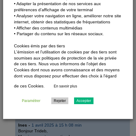
• Adapter la présentation de nos services aux
Isabelle (animatrice)
16 avril 2025 à 10 h 04 min
préférences d’affichage de votre terminal
Bonjour Hideyoshi,
• Analyser votre navigation en ligne, améliorer notre site
Les travaux du RER B, les 14 et 15 juin, ont été
internet, obtenir des statistiques de fréquentations
reportés. La ligne fonctionnera donc normalement ce
• Afficher des contenus multimédias
week-end de juin.
• Partager du contenu sur les réseaux sociaux.
Bonne journée
Cookies émis par des tiers
Tri
29 mars 2025 à 15 h 06 min
L'émission et l'utilisation de cookies par des tiers sont
Bonjour Isabelle,
soumises aux politiques de protection de la vie privée
désolé d’arriver un peu après la bataille et j’ai peut-être loupé
de ces tiers. Nous vous informons de l'objet des
quelque chose, mais vous serait-il possible de préciser la nature
Cookies dont nous avons connaissance et des moyens
des travaux d’amélioration de la ligne ?
dont vous disposez pour effectuer des choix à l'égard
S’agit-il du remplacement du pont « saute-mouton » de Bourg-
La-Reine en prévision de l’arrivée des trains plus capacitaires à
de ces Cookies.
En savoir plus
2 étages ? Si ce n’est pas le cas, savez-vous quand sont prévus
les travaux de remplacement ?
Paramétrer
Rejeter
Accepter
Belle journée à vous,
Répondre
Ines
1 avril 2025 à 15 h 08 min
Bonjour Trideb,