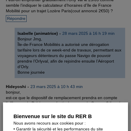
semble l’indiquer le calculateur d’horaires d’île de France
Mobilité pour un trajet Lozère Paris(cout annoncé 2€50) ?
Répondre
Isabelle (animatrice)
28 mars 2025 à 16 h 19 min
Bonjour Jmg,
Île-de-France Mobilités a autorisé une dérogation
tarifaire lors de ce week-end de travaux, permettant aux
voyageurs détenteurs du passe Navigo de pouvoir
prendre l’Orlyval, afin de rejoindre ensuite l’Aéroport
d’Orly.
Bonne journée
Hideyoshi
23 mars 2025 à 10 h 43 min
bonjour,
est-ce que le dispositif de remplacement prendra en compte
l’affluence du Pokémon go festival au parc de Sceaux ? l’année
dernière à Madrid il y eu 190.000 joueurs sur le weekend.
Merci.
Bienvenue sur le site du RER B
Répondre
Nous avons recours aux cookies pour :
• Garantir la sécurité et les performances du site