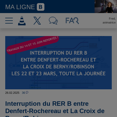
MA LIGNE
Fred,
animatrice
26.02.2025
36
Interruption du RER B entre
Denfert-Rochereau et La Croix de