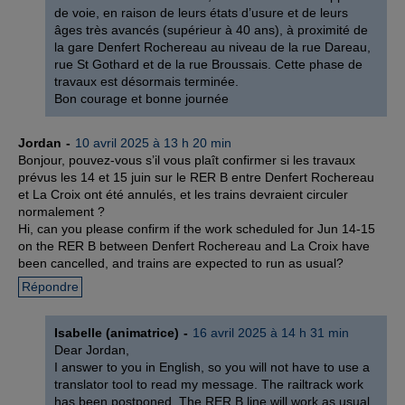
de voie, en raison de leurs états d’usure et de leurs
âges très avancés (supérieur à 40 ans), à proximité de
la gare Denfert Rochereau au niveau de la rue Dareau,
rue St Gothard et de la rue Broussais. Cette phase de
travaux est désormais terminée.
Bon courage et bonne journée
Jordan
10 avril 2025 à 13 h 20 min
Bonjour, pouvez-vous s’il vous plaît confirmer si les travaux
prévus les 14 et 15 juin sur le RER B entre Denfert Rochereau
et La Croix ont été annulés, et les trains devraient circuler
normalement ?
Hi, can you please confirm if the work scheduled for Jun 14-15
on the RER B between Denfert Rochereau and La Croix have
been cancelled, and trains are expected to run as usual?
Répondre
Isabelle (animatrice)
16 avril 2025 à 14 h 31 min
Dear Jordan,
I answer to you in English, so you will not have to use a
translator tool to read my message. The railtrack work
has been postponed. The RER B line will work as usual,