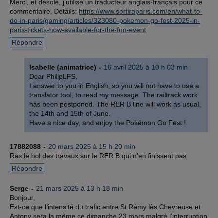
Merci, et désolé, j’utilise un traducteur anglais-français pour ce
commentaire. Details:
https://www.sortiraparis.com/en/what-to-
do-in-paris/gaming/articles/323080-pokemon-go-fest-2025-in-
paris-tickets-now-available-for-the-fun-event
Répondre
Isabelle (animatrice)
16 avril 2025 à 10 h 03 min
Dear PhilipLFS,
I answer to you in English, so you will not have to use a
translator tool, to read my message. The railtrack work
has been postponed. The RER B line will work as usual,
the 14th and 15th of June.
Have a nice day, and enjoy the Pokémon Go Fest !
17882088
20 mars 2025 à 15 h 20 min
Ras le bol des travaux sur le RER B qui n’en finissent pas
Répondre
Serge
21 mars 2025 à 13 h 18 min
Bonjour,
Est-ce que l’intensité du trafic entre St Rémy lès Chevreuse et
Antony sera la même ce dimanche 23 mars malgré l’interruption