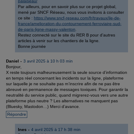
palaiseau/
Par ailleurs, pour en savoir plus sur ce projet global,
mené par SNCF Réseau, nous vous invitons à consulter
ce site :
https://www.sncf-reseau.com/fr/travaux/ile-de-
france/amelioration-du-contournement-ferroviaire-sud-
de-paris-ligne-massy-valenton
.
Restez connecté sur le site du RER B pour d’autres
articles à venir sur les chantiers de la ligne.
Bonne journée
Daniel
3 avril 2025 à 10 h 03 min
Bonjour,
X reste toujours malheureusement la seule source d’information
en temps réel concernant les incidents sur la ligne, plateforme
sur laquelle je ne souhaite pas m’inscrire afin de ne pas être
abreuvé en permanence de messages toxiques. Pour garantir la
neutralité du service public, quand migrerez-vous vers une autre
plateforme plus neutre ? Les alternatives ne manquent pas
(Bluesky, Mastodon…) Merci d’avance.
Répondre
Ines
4 avril 2025 à 17 h 38 min