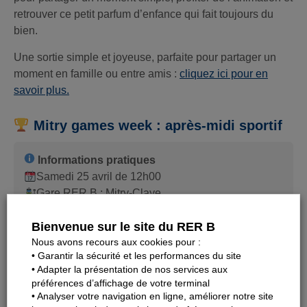
retrouver ce petit parfum d’enfance qui fait toujours du
bien.
Une sortie simple et joyeuse, parfaite pour partager un
moment en famille ou entre amis :
cliquez ici pour en
savoir plus.
Mitry games week : après-midi sportif
Informations pratiques
Samedi 25 avril de 12h00
Gare RER B : Mitry-Claye
Gymnase Jean Guimier (route de Claye) – Mitry-
Bienvenue sur le site du RER B
Mory
Nous avons recours aux cookies pour :
• Garantir la sécurité et les performances du site
Envie de bouger tout en vous amusant ? Cet après-midi
• Adapter la présentation de nos services aux
organisé dans le cadre de la Mitry Games Week promet
préférences d’affichage de votre terminal
un bon mélange de sport, convivialité et défis.
• Analyser votre navigation en ligne, améliorer notre site