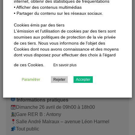
internet, obtenir des statistiques de fréquentations
Au programme : tournois sportifs, karting en extérieur et
• Afficher des contenus multimédias
• Partager du contenu sur les réseaux sociaux.
barbecue pour profiter pleinement de l’événement dans
une ambiance détendue et festive.
Cookies émis par des tiers
L'émission et l'utilisation de cookies par des tiers sont
Que vous soyez joueur, compétiteur ou simplement
soumises aux politiques de protection de la vie privée
curieux, c’est l’occasion idéale de participer, tester et
de ces tiers. Nous vous informons de l'objet des
partager un moment entre amis ou en famille.
Cookies dont nous avons connaissance et des moyens
dont vous disposez pour effectuer des choix à l'égard
Un rendez-vous parfait pour mêler sport, détente et bonne
de ces Cookies.
En savoir plus
humeur.
Pour en savoir plus cliquez-ici
.
Paramétrer
Rejeter
Accepter
Salon toutes collections
Informations pratiques
Dimanche 26 avril de 09h00 à 18h00
Gare RER B : Antony
Salle André Malraux – avenue Léon Harmel
Tout public