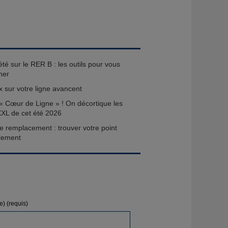
té sur le RER B : les outils pour vous
ner
x sur votre ligne avancent
« Cœur de Ligne » ! On décortique les
XXL de cet été 2026
e remplacement : trouver votre point
ilement
e) (requis)