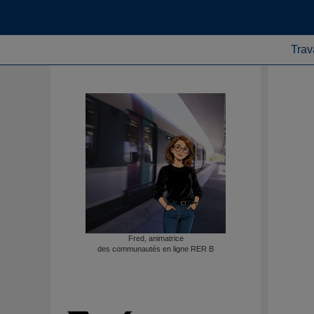
Trav
Fred, animatrice
des communautés en ligne RER B