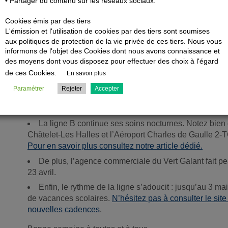
• Partager du contenu sur les réseaux sociaux.
N’oubliez pas que l’étiquetage est une obligation lé
Cookies émis par des tiers
Un bagage sans nom est un bagage vulnérable qui 
L'émission et l'utilisation de cookies par des tiers sont soumises
et même être détruit, sans compter l’amende qui peut at
aux politiques de protection de la vie privée de ces tiers. Nous vous
Prenez donc un instant pour accrocher votre identité
informons de l'objet des Cookies dont nous avons connaissance et
valises
des moyens dont vous disposez pour effectuer des choix à l'égard
de ces Cookies.
En savoir plus
Les travaux et le rythme des vacances
Paramétrer
Rejeter
Accepter
3 actualités à avoir en tête cette semaine
La ligne B continue ses soins nocturnes. Notez bien q
Châtelet-Les Halles et l’Aéroport Charles de Gaulle 2-T
Pour en savoir plus consultez notre article dédié.
De plus, l’agence commerciale du Vert Galant fait p
23 avril.
Enfin, le rythme de la ligne s’adoucit : jusqu’au 3 m
de vacances scolaires.
N’hésitez pas à consulter le site
nouvelles cadences
.