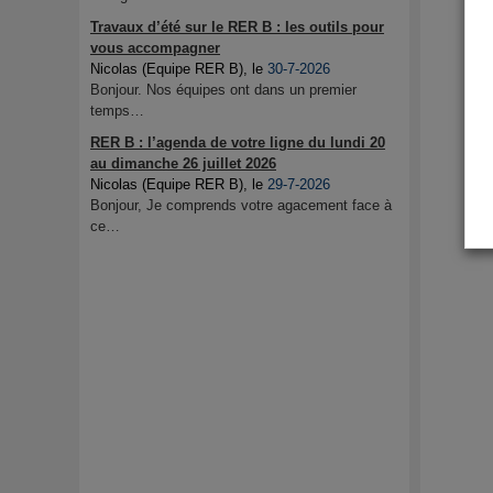
Travaux d’été sur le RER B : les outils pour
vous accompagner
Nicolas (Equipe RER B)
, le
30-7-2026
Bonjour. Nos équipes ont dans un premier
temps…
RER B : l’agenda de votre ligne du lundi 20
au dimanche 26 juillet 2026
Nicolas (Equipe RER B)
, le
29-7-2026
Bonjour, Je comprends votre agacement face à
ce…