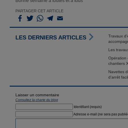
Bonne semaine à toutes et à tous
PARTAGER CET ARTICLE
Travaux d’é
LES DERNIERS ARTICLES
accompag
Les travau
Opération 
chantiers 
Navettes d
d’arrêt fac
Laisser un commentaire
Consultez la charte du blog
Identifiant (requis)
Adresse e-mail (ne sera pas publié