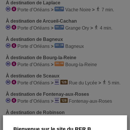
À destination de Laplace
Porte d’Orléans
>
Vache Noire
>
7 min.
À destination de Arcueil-Cachan
Porte d’Orléans
>
Grange Ory
>
4 min.
À destination de Bagneux
Porte d’Orléans
>
Bagneux
À destination de Bourg-la-Reine
Porte d’Orléans
>
Bourg-la-Reine
À destination de Sceaux
Porte d’Orléans
>
Rue du Lycée
>
5 min.
À destination de Fontenay-aux-Roses
Porte d’Orléans
>
Fontenay-aux-Roses
À destination de Robinson
Porte d’Orléans
>
Rue du Lycée
>
Robinson RER
Bienvenue sur le site du RER B