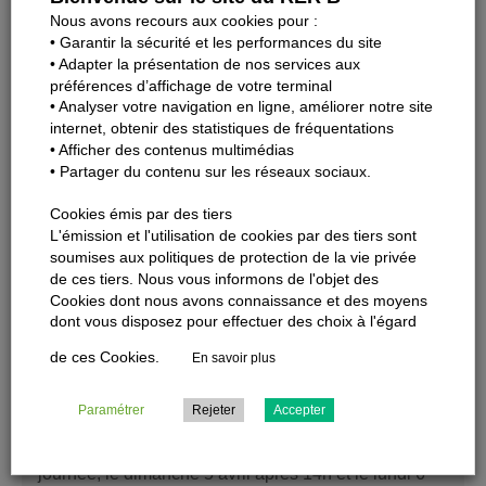
Nous avons recours aux cookies pour :
À destination de Parc de Sceaux
• Garantir la sécurité et les performances du site
La Fontaine
>
5 min.
• Adapter la présentation de nos services aux
préférences d’affichage de votre terminal
À destination de La Croix de Berny
• Analyser votre navigation en ligne, améliorer notre site
Porte d’Orléans
>
La Croix de Berny
internet, obtenir des statistiques de fréquentations
• Afficher des contenus multimédias
• Partager du contenu sur les réseaux sociaux.
À
Châtelet-Les Halles,
nous vous conseillons
Cookies émis par des tiers
d’emprunter les itinéraires suivants pour vous
L'émission et l'utilisation de cookies par des tiers sont
soumises aux politiques de protection de la vie privée
rendre …
de ces tiers. Nous vous informons de l'objet des
Cookies dont nous avons connaissance et des moyens
Bon à savoir
dont vous disposez pour effectuer des choix à l'égard
Dans le cadre des travaux de modernisation de la
de ces Cookies.
En savoir plus
ligne 14, une interruption totale de circulation est
programmée le Dimanche 5 avril 2026 : fermeture
Paramétrer
Rejeter
Accepter
complète jusqu’à 14h00. L’itinéraire ci-dessous sera
donc valable uniquement le samedi 4 avril toute la
journée, le dimanche 5 avril après 14h et le lundi 6