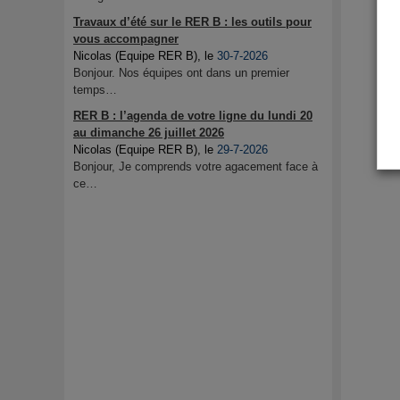
Travaux d’été sur le RER B : les outils pour
vous accompagner
Nicolas (Equipe RER B)
, le
30-7-2026
Bonjour. Nos équipes ont dans un premier
temps…
RER B : l’agenda de votre ligne du lundi 20
au dimanche 26 juillet 2026
Nicolas (Equipe RER B)
, le
29-7-2026
Bonjour, Je comprends votre agacement face à
ce…