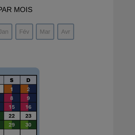
PAR MOIS
Jan
Fév
Mar
Avr