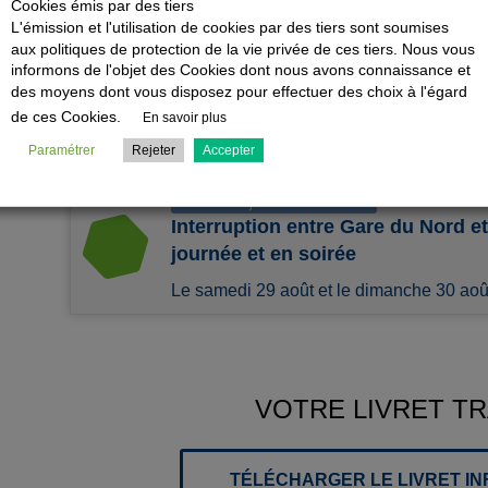
Cookies émis par des tiers
L'émission et l'utilisation de cookies par des tiers sont soumises
Travaux en soirée
aux politiques de protection de la vie privée de ces tiers. Nous vous
Interruption entre Denfert-Rocher
informons de l'objet des Cookies dont nous avons connaissance et
des moyens dont vous disposez pour effectuer des choix à l'égard
Charles de Gaulle 2-TGV/Mitry-Cla
de ces Cookies.
En savoir plus
Du lundi 17 août au 30 août inclus (sauf l
Paramétrer
Rejeter
Accepter
Travaux en journée et en soirée
Interruption entre Gare du Nord e
journée et en soirée
Le samedi 29 août et le dimanche 30 aoû
VOTRE LIVRET T
TÉLÉCHARGER LE LIVRET I