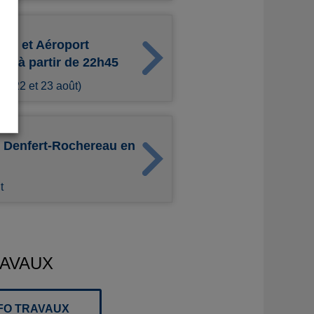
eau et Aéroport
ye à partir de 22h45
es 22 et 23 août)
t Denfert-Rochereau en
t
RAVAUX
NFO TRAVAUX