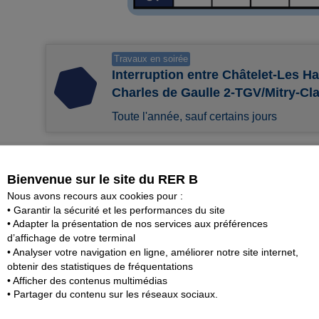
Travaux en soirée
Interruption entre Châtelet-Les Ha
Charles de Gaulle 2-TGV/Mitry-Cla
Toute l'année, sauf certains jours
Travaux en journée et en soirée
Interruption totale entre Gare du
Bienvenue sur le site du RER B
Nous avons recours aux cookies pour :
Du samedi 25 juillet au 6 août inclus
• Garantir la sécurité et les performances du site
• Adapter la présentation de nos services aux préférences
d’affichage de votre terminal
Travaux en journée et en soirée
• Analyser votre navigation en ligne, améliorer notre site internet,
Interruption totale entre Gare du 
obtenir des statistiques de fréquentations
Berny/Robinson
• Afficher des contenus multimédias
• Partager du contenu sur les réseaux sociaux.
Du vendredi 7 août au dimanche 16 août 