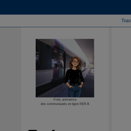
Trav
Fred, animatrice
des communautés en ligne RER B