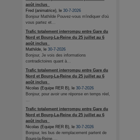
août inclus
Fred (animatrice)
, le
30-7-2026
Bonjour Mathilde Pouvez-vous m'indiquer d'où
vous partez et…
Trafic totalement interrompu entre Gare du
Nord et Bourg-La-Reine du 25 juillet au 6
août inclus
Mathilde
, le
30-7-2026
Bonjour, Je vois des informations
contradictoires quant à…
Trafic totalement interrompu entre Gare du
Nord et Bourg-La-Reine du 25 juillet au 6
août inclus
Nicolas (Equipe RER B)
, le
30-7-2026
Bonjour, pour avoir une réponse en temps réel,
…
Trafic totalement interrompu entre Gare du
Nord et Bourg-La-Reine du 25 juillet au 6
août inclus
Nicolas (Equipe RER B)
, le
30-7-2026
Bonjour, les bus de remplacement partent de
Bourg-la-Reine.…