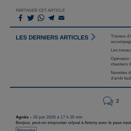
PARTAGER CET ARTICLE
Travaux d’é
LES DERNIERS ARTICLES
accompag
Les travau
Opération 
chantiers 
Navettes d
d’arrêt fac
2
Agnès
26 juin 2026 à 17 h 25 min
Bonjour, peut-on emprunter orlyval à Antony avec le pass navig
Répondre