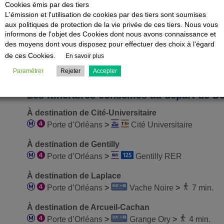
Cookies émis par des tiers
L'émission et l'utilisation de cookies par des tiers sont soumises
aux politiques de protection de la vie privée de ces tiers. Nous vous
Les lignes de bus régulières renforcées
informons de l'objet des Cookies dont nous avons connaissance et
des moyens dont vous disposez pour effectuer des choix à l'égard
Les bus
seront renforcés.
de ces Cookies.
En savoir plus
Paramétrer
Rejeter
Accepter
Les itinéraires conseillés au départ de 
À destination de Cité-Universitaire
Porte d’Orléans
>
Cité Universitaire
À destination de Gentilly
Porte d’Orléans
>
Gentilly RER
À destination de Laplace
Porte d’Orléans
>
Vache Noire
>
7 min.
À destination de Arcueil-Cachan
Porte d’Orléans
>
Grange Ory
>
4 min.