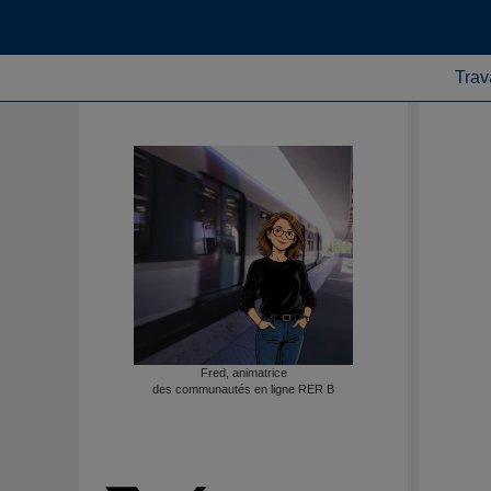
Trav
Fred, animatrice
des communautés en ligne RER B