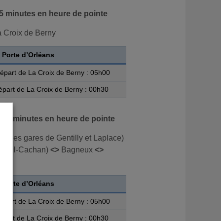
 5 minutes en heure de pointe
 Croix de Berny
 Porte d’Orléans
épart de La Croix de Berny : 05h00
épart de La Croix de Berny : 00h30
à 5 minutes en heure de pointe
re les gares de Gentilly et Laplace)
rcueil-Cachan)
<>
Bagneux
<>
 Porte d’Orléans
épart de La Croix de Berny : 05h00
épart de La Croix de Berny : 00h30