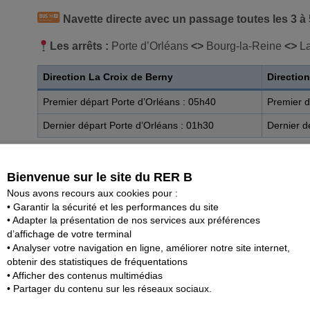
Navette directe avec un passage toutes les 3 à
Les arrêts :
Porte d’Orléans
<>
Bourg-la-Reine
<>
La
Direction La Croix de Berny
Direction
Premier départ Porte d’Orléans : 05h40
Premier d
Dernier départ Porte d’Orléans : 01h30
Dernier d
Navette omnibus avec un passage toutes les 3 
Bienvenue sur le site du RER B
Nous avons recours aux cookies pour :
Les arrêts :
Porte d’Orléans
<>
Vache Noire (arrêt ent
• Garantir la sécurité et les performances du site
<>
Grange Ory (arrêt à 4 min. de marche de la gare d’A
• Adapter la présentation de nos services aux préférences
Bourg-la-Reine
d’affichage de votre terminal
• Analyser votre navigation en ligne, améliorer notre site internet,
Direction Bourg-la-Reine
Direction
obtenir des statistiques de fréquentations
• Afficher des contenus multimédias
Premier départ Porte d’Orléans : 05h40
Premier d
• Partager du contenu sur les réseaux sociaux.
Dernier départ Porte d’Orléans : 01h30
Dernier d