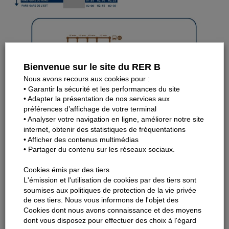
Bienvenue sur le site du RER B
Nous avons recours aux cookies pour :
• Garantir la sécurité et les performances du site
• Adapter la présentation de nos services aux
préférences d’affichage de votre terminal
• Analyser votre navigation en ligne, améliorer notre site
internet, obtenir des statistiques de fréquentations
• Afficher des contenus multimédias
• Partager du contenu sur les réseaux sociaux.
Cookies émis par des tiers
Retrouvez les plans de quartier des gares impactées par
L'émission et l'utilisation de cookies par des tiers sont
l’interruption et les arrêts des bus de remplacement :
soumises aux politiques de protection de la vie privée
de ces tiers. Nous vous informons de l'objet des
Aulnay-sous-Bois
Cookies dont nous avons connaissance et des moyens
Sevran-Livry
dont vous disposez pour effectuer des choix à l'égard