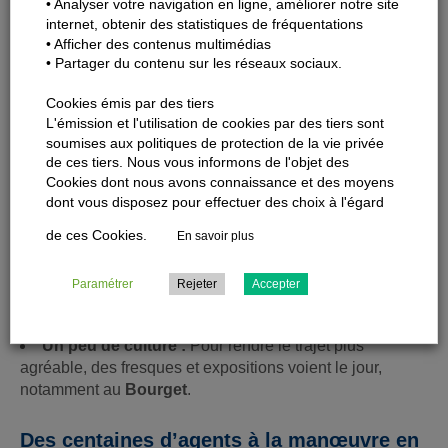
Saint-Michel pour vous aider à choisir la voiture la moins
• Analyser votre navigation en ligne, améliorer notre site
internet, obtenir des statistiques de fréquentations
pleine !
• Afficher des contenus multimédias
Cap sur 2026 :
À Massy-Palaiseau, on prépare déjà
• Partager du contenu sur les réseaux sociaux.
l’arrivée de la future ligne 18 du métro avec une
signalétique toute neuve
Cookies émis par des tiers
L'émission et l'utilisation de cookies par des tiers sont
soumises aux politiques de protection de la vie privée
Au Nord : Le Plan d’Embellissement
de ces tiers. Nous vous informons de l'objet des
Cookies dont nous avons connaissance et des moyens
Côté SNCF Gares & Connexions et Transilien, le Plan
dont vous disposez pour effectuer des choix à l'égard
d’Embellissement des Gares concerne 14 gares, de La
Plaine – Stade de France à l’aéroport.
de ces Cookies.
En savoir plus
Des gares plus accueillantes :
On rénove les
Paramétrer
Rejeter
Accepter
sanitaires et on améliore les abris vélos, comme à Mitry-
Claye.
Un peu de culture :
Pour rendre le trajet plus
agréable, des fresques et expositions voient le jour,
notamment au
Bourget
.
Des centaines d’agents à la manœuvre en