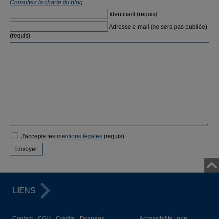
Consultez la charte du blog
Identifiant (requis)
Adresse e-mail (ne sera pas publiée)
(requis)
J'accepte les
mentions légales
(requis)
LIENS
Contact
CGU
Crédits
Données
Accessibilité : non