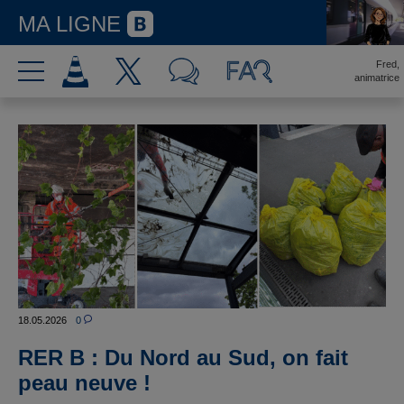
MA LIGNE
Fred,
animatrice
18.05.2026
0
RER B : Du Nord au Sud, on fait
peau neuve !