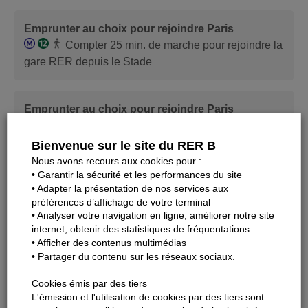
Emprunter au choix pour rejoindre Paris
Compter 25 min. de marche pour rejoindre la
gare RER depuis le Stade
Emprunter au choix pour rejoindre Paris
Compter 10 min. de marche pour rejoindre la
gare RER depuis le Stade
Bienvenue sur le site du RER B
Nous avons recours aux cookies pour :
• Garantir la sécurité et les performances du site
Depuis les portes J, K, L, N, R, S, T et U
(Nord du
• Adapter la présentation de nos services aux
Stade)
préférences d’affichage de votre terminal
• Analyser votre navigation en ligne, améliorer notre site
internet, obtenir des statistiques de fréquentations
Emprunter la ligne de métro 13 pour rejoindre
• Afficher des contenus multimédias
Paris
• Partager du contenu sur les réseaux sociaux.
direction « Châtillon – Montrouge »
>
Prévoir
ensuite 5 à 25 min. à pied vers la station, en fonction
Cookies émis par des tiers
L'émission et l'utilisation de cookies par des tiers sont
de l’affluence, depuis le Stade jusqu’à la station.