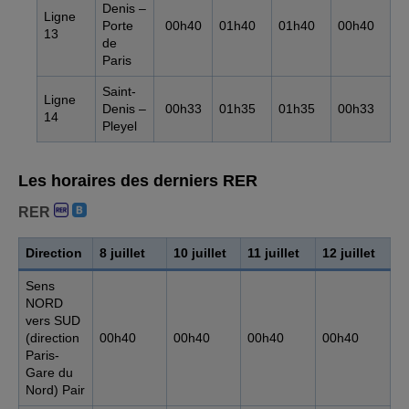
Denis –
Ligne
Porte
00h40
01h40
01h40
00h40
13
de
Paris
Saint-
Ligne
Denis –
00h33
01h35
01h35
00h33
14
Pleyel
Les horaires des derniers RER
RER
Direction
8 juillet
10 juillet
11 juillet
12 juillet
Sens
NORD
vers SUD
(direction
00h40
00h40
00h40
00h40
Paris-
Gare du
Nord) Pair