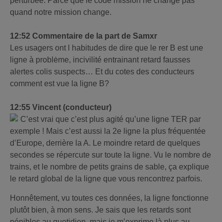
perturbée. Parce que le code mission ne change pas
quand notre mission change.
12:52 Commentaire de la part de Samxr
Les usagers ont l habitudes de dire que le rer B est une
ligne à problėme, incivilité entrainant retard fausses
alertes colis suspects… Et du cotes des conducteurs
comment est vue la ligne B?
12:55 Vincent (conducteur)
C’est vrai que c’est plus agité qu’une ligne TER par
exemple ! Mais c’est aussi la 2e ligne la plus fréquentée
d’Europe, derrière la A. Le moindre retard de quelques
secondes se répercute sur toute la ligne. Vu le nombre de
trains, et le nombre de petits grains de sable, ça explique
le retard global de la ligne que vous rencontrez parfois.
Honnêtement, vu toutes ces données, la ligne fonctionne
plutôt bien, à mon sens. Je sais que les retards sont
pénibles au quotidien, mais je m’exprime là plus au