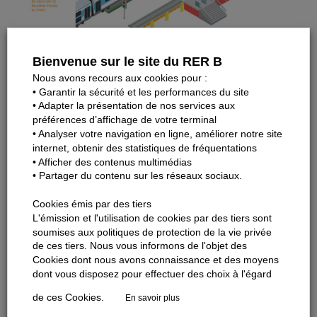
Bienvenue sur le site du RER B
Nous avons recours aux cookies pour :
• Garantir la sécurité et les performances du site
Alors que les voies et les quais viennent d’être
• Adapter la présentation de nos services aux
transformés, les espaces de la gare de Port-Royal
préférences d’affichage de votre terminal
poursuivent leur rénovation. L’objectif : mettre en place
• Analyser votre navigation en ligne, améliorer notre site
internet, obtenir des statistiques de fréquentations
une nouvelle sortie en voirie et améliorer l’accessibilité et
• Afficher des contenus multimédias
la sécurité de la gare, avec la création d’espaces de
• Partager du contenu sur les réseaux sociaux.
refuge sur les quais pour les personnes en fauteuil. Ces
travaux, sans impact sur la circulation du RER B,
Cookies émis par des tiers
L'émission et l'utilisation de cookies par des tiers sont
s’achèveront en 2024.
soumises aux politiques de protection de la vie privée
Enfin, la gare bénéficiera d’une remise à niveau, un
de ces tiers. Nous vous informons de l'objet des
Cookies dont nous avons connaissance et des moyens
chantier « coup de propre » qui se déroulera jusqu’à la fin
dont vous disposez pour effectuer des choix à l'égard
de l’année 2022, également sans impact sur le trafic de la
ligne B.
de ces Cookies.
En savoir plus