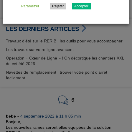
PARTAGER CET ARTICLE
Paramétrer
Rejeter
Accepter
LES DERNIERS ARTICLES
Travaux d’été sur le RER B : les outils pour vous accompagner
Les travaux sur votre ligne avancent
Opération « Cœur de Ligne » ! On décortique les chantiers XXL
de cet été 2026
Navettes de remplacement : trouver votre point d’arrêt
facilement
6
bebe
4 septembre 2022 à 11 h 05 min
Bonjour,
Les nouvelles rames seront elles equipées de la solution