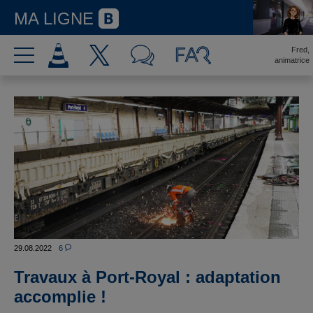
MA LIGNE
Fred,
animatrice
29.08.2022
6
Travaux à Port-Royal : adaptation
accomplie !