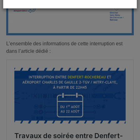
L’ensemble des informations de cette interruption est
dans l’article dédié :