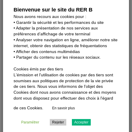
Bienvenue sur le site du RER B
Nous avons recours aux cookies pour :
• Garantir la sécurité et les performances du site
• Adapter la présentation de nos services aux
Du vendredi 01 au dimanche 03 août
préférences d’affichage de votre terminal
• Analyser votre navigation en ligne, améliorer notre site
Le trafic est interrompu à partir de 22h45 entre Denfert-
internet, obtenir des statistiques de fréquentations
Rochereau et Aéroport Charles de Gaulle 2/ Mitry-Claye,
• Afficher des contenus multimédias
dans les deux sens de circulation. Le trafic reprend
• Partager du contenu sur les réseaux sociaux.
normalement chaque lendemain matin, à la circulation du
Cookies émis par des tiers
premier train.
L'émission et l'utilisation de cookies par des tiers sont
soumises aux politiques de protection de la vie privée
Changement de terminus provisoire à partir du 1er
de ces tiers. Nous vous informons de l'objet des
août à Denfert-Rochereau
Cookies dont nous avons connaissance et des moyens
dont vous disposez pour effectuer des choix à l'égard
de ces Cookies.
En savoir plus
Paramétrer
Rejeter
Accepter