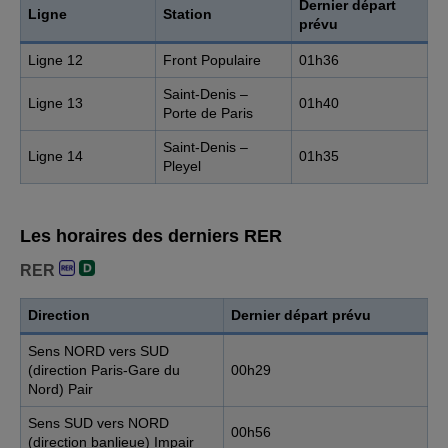
Dernier départ
Ligne
Station
prévu
Ligne 12
Front Populaire
01h36
Saint-Denis –
Ligne 13
01h40
Porte de Paris
Saint-Denis –
Ligne 14
01h35
Pleyel
Les horaires des derniers RER
RER
Direction
Dernier départ prévu
Sens NORD vers SUD
(direction Paris-Gare du
00h29
Nord) Pair
Sens SUD vers NORD
00h56
(direction banlieue) Impair