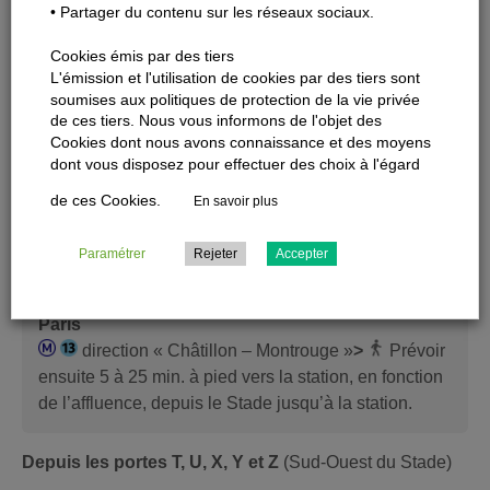
• Partager du contenu sur les réseaux sociaux.
Forte affluence attendue sur le RER B, privilégiez la ligne
de métro 12
Cookies émis par des tiers
L'émission et l'utilisation de cookies par des tiers sont
soumises aux politiques de protection de la vie privée
Emprunter au choix pour rejoindre Paris
de ces tiers. Nous vous informons de l'objet des
Compter 10 min. de marche pour rejoindre la
Cookies dont nous avons connaissance et des moyens
gare RER depuis le Stade
dont vous disposez pour effectuer des choix à l'égard
de ces Cookies.
En savoir plus
Depuis les portes J, K, L, N, R, S, T et U
(Nord du
Stade)
Paramétrer
Rejeter
Accepter
Emprunter la ligne de métro 13 pour rejoindre
Paris
direction « Châtillon – Montrouge »
>
Prévoir
ensuite 5 à 25 min. à pied vers la station, en fonction
de l’affluence, depuis le Stade jusqu’à la station.
Depuis les portes T, U, X, Y et Z
(Sud-Ouest du Stade)