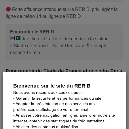
Forte affluence attendue sur le RER B, privilégiez la
ligne de métro 14 ou ligne de RER D
Emprunter le RER D
direction « Creil » et descendre à la station
« Stade de France – Saint-Denis »
>
Compter
ensuite 15 min.
Pour repartir du Stade de France et rejoindre Paris
après les concerts
Bienvenue sur le site du RER B
Depuis les portes A, B, C, D, E, G et H
(Est du Stade)
Nous avons recours aux cookies pour :
• Garantir la sécurité et les performances du site
Emprunter au choix pour rejoindre Paris
• Adapter la présentation de nos services aux
préférences d’affichage de votre terminal
Compter 25 min. de marche pour rejoindre la
• Analyser votre navigation en ligne, améliorer notre site
gare RER depuis le Stade
internet, obtenir des statistiques de fréquentations
• Afficher des contenus multimédias